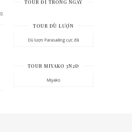
TOUR ĐI TRONG NGÀY
TOUR DÙ LƯỢN
Dù lượn Parasailing cực đã
TOUR MIYAKO 3N2Đ
Miyako