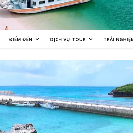
ĐIỂM ĐẾN
DỊCH VỤ-TOUR
TRẢI NGHIỆ