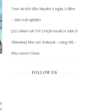
Tour du lịch đảo Miyako 3 ngày 2 đêm
– Siêu trải nghiệm
[SO SÁNH VÀ TIP CHỌN KHÁCH SẠN ở
Okinawa] Khu vực Kokusai – Làng Mỹ –
Khu resort Onna
FOLLOW US
có
ến