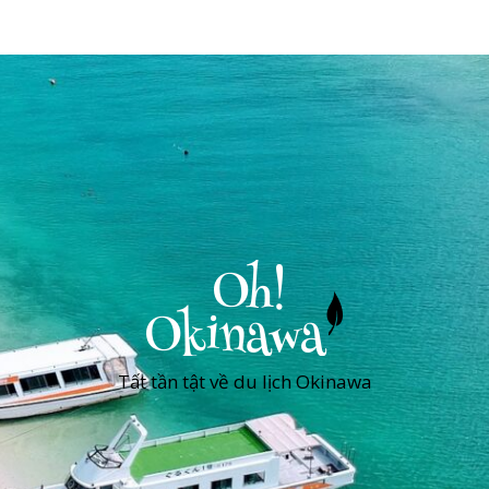
Tất tần tật về du lịch Okinawa