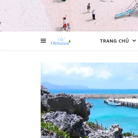
TRANG CHỦ