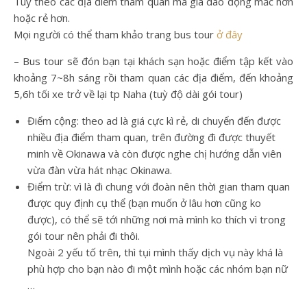
Tùy theo các địa điểm tham quan mà giá dao động mắc hơn
hoặc rẻ hơn.
Mọi người có thể tham khảo trang bus tour
ở đây
– Bus tour sẽ đón bạn tại khách sạn hoặc điểm tập kết vào
khoảng 7~8h sáng rồi tham quan các địa điểm, đến khoảng
5,6h tối xe trở về lại tp Naha (tuỳ độ dài gói tour)
Điểm cộng: theo ad là giá cực kì rẻ, di chuyển đến được
nhiều địa điểm tham quan, trên đường đi được thuyết
minh về Okinawa và còn được nghe chị hướng dẫn viên
vừa đàn vừa hát nhạc Okinawa.
Điểm trừ: vì là đi chung với đoàn nên thời gian tham quan
được quy định cụ thể (bạn muốn ở lâu hơn cũng ko
được), có thể sẽ tới những nơi mà mình ko thích vì trong
gói tour nên phải đi thôi.
Ngoài 2 yếu tố trên, thì tụi mình thấy dịch vụ này khá là
phù hợp cho bạn nào đi một mình hoặc các nhóm bạn nữ
…