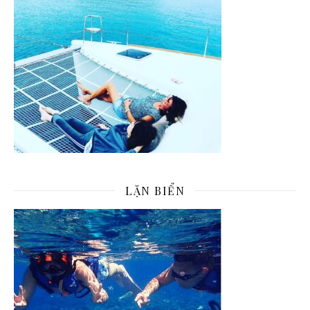
LẶN BIỂN