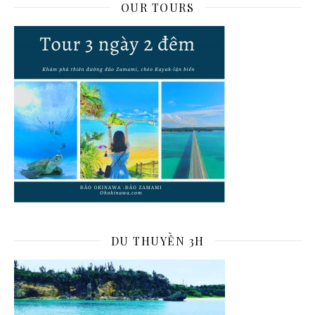
OUR TOURS
DU THUYỀN 3H