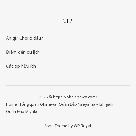
TIP
Ăn gì? Chơi ở đâu?
Điểm đến du lịch
Các tip hữu ích
2026 © https://ohokinawa.com/
Home
Tổng quan Okinawa
Quần Đảo Yaeyama – Ishigaki
Quần Đảo Miyako
Ashe Theme by
WP Royal
.