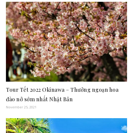
Tour Tết 2022 Okinawa – Thưởng ngoạn hoa
đào nở sớm nhất Nhật Bản
November 25, 2021